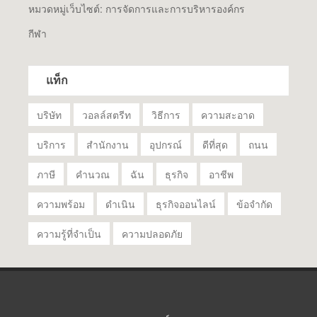
หมวดหมู่เว็บไซต์: การจัดการและการบริหารองค์กร
กีฬา
แท็ก
บริษัท
วอลล์สตรีท
วิธีการ
ความสะอาด
บริการ
สำนักงาน
อุปกรณ์
ดีที่สุด
ถนน
ภาษี
คำนวณ
ฉัน
ธุรกิจ
อาชีพ
ความพร้อม
ดำเนิน
ธุรกิจออนไลน์
ข้อจำกัด
ความรู้ที่จำเป็น
ความปลอดภัย