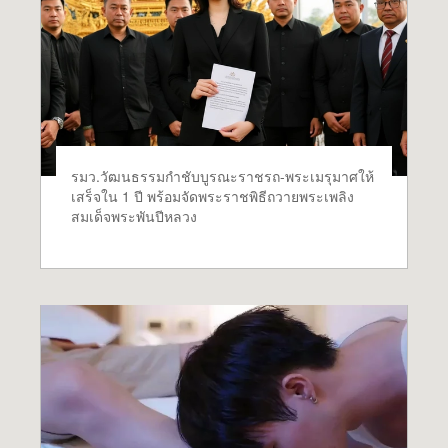
รมว.วัฒนธรรมกำชับบูรณะราชรถ-พระเมรุมาศให้
เสร็จใน 1 ปี พร้อมจัดพระราชพิธีถวายพระเพลิง
สมเด็จพระพันปีหลวง